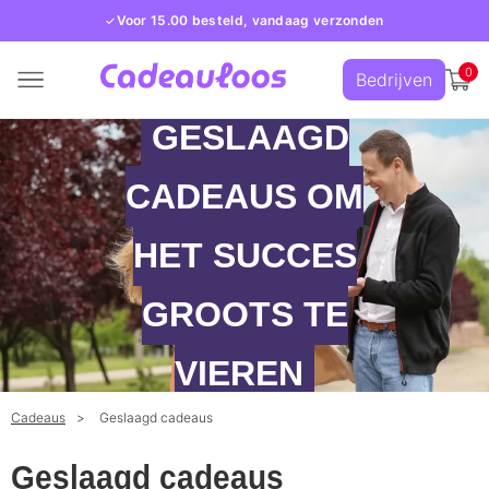
Voor 15.00 besteld, vandaag verzonden
0
Bedrijven
GESLAAGD
CADEAUS OM
HET SUCCES
GROOTS TE
VIEREN
Cadeaus
Geslaagd cadeaus
Geslaagd cadeaus