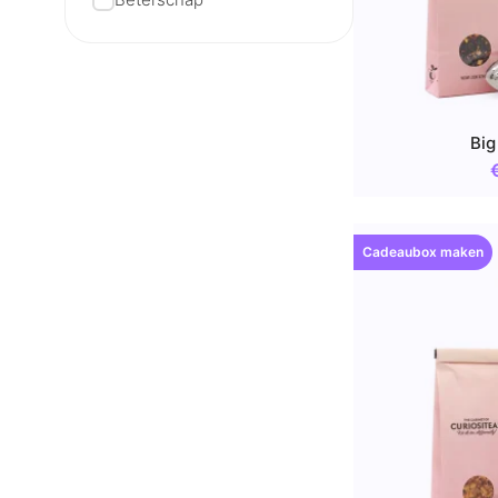
Big
Cadeaubox maken