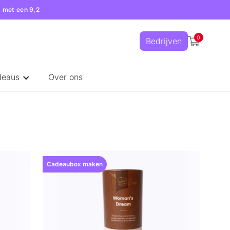
 met een 9,2
0
Bedrijven
deaus
Over ons
Cadeaubox maken