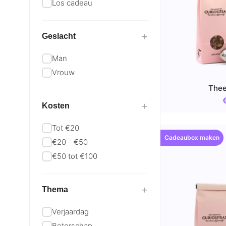
Los cadeau
+
Geslacht
Man
Vrouw
The
+
Kosten
Tot €20
Cadeaubox maken
€20 - €50
€50 tot €100
+
Thema
Verjaardag
Beterschap