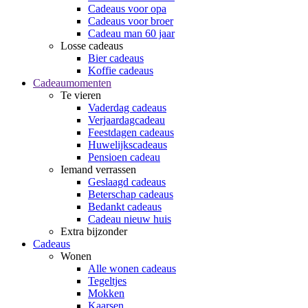
Cadeaus voor opa
Cadeaus voor broer
Cadeau man 60 jaar
Losse cadeaus
Bier cadeaus
Koffie cadeaus
Cadeaumomenten
Te vieren
Vaderdag cadeaus
Verjaardagcadeau
Feestdagen cadeaus
Huwelijkscadeaus
Pensioen cadeau
Iemand verrassen
Geslaagd cadeaus
Beterschap cadeaus
Bedankt cadeaus
Cadeau nieuw huis
Extra bijzonder
Cadeaus
Wonen
Alle wonen cadeaus
Tegeltjes
Mokken
Kaarsen