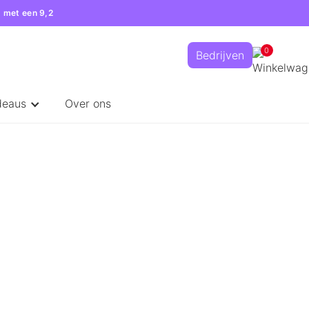
 met een 9,2
0
Bedrijven
deaus
Over ons