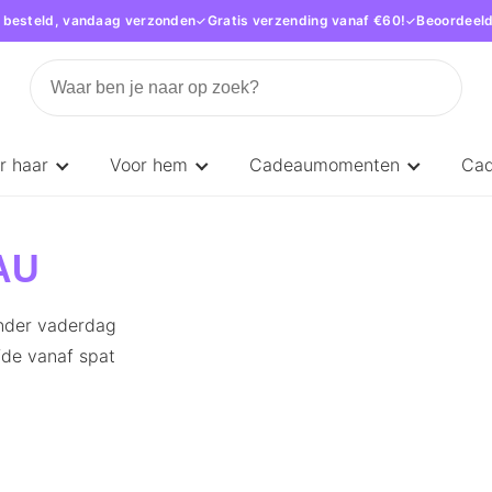
 besteld, vandaag verzonden
Gratis verzending vanaf €60!
Beoordeeld
r haar
Voor hem
Cadeaumomenten
Ca
AU
onder vaderdag
fde vanaf spat