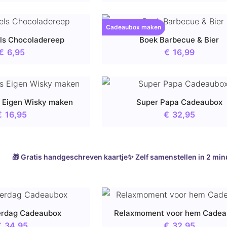
Cadeaubox maken
ls Chocoladereep
Boek Barbecue & Bier
€
6,95
€
16,99
 Eigen Wisky maken
Super Papa Cadeaubox
€
16,95
€
32,95
🎁 Gratis handgeschreven kaartje
✨ Zelf samenstellen in 2 min
erdag Cadeaubox
Relaxmoment voor hem Cade
€
34,95
€
32,95