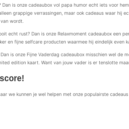
n? Dan is onze cadeaubox vol papa humor echt iets voor he
t alleen grappige verrassingen, maar ook cadeaus waar hij 
 van wordt.
f nooit echt rust? Dan is onze Relaxmoment cadeaubox een pe
er en fijne selfcare producten waarmee hij eindelijk even 
? Dan is onze Fijne Vaderdag cadeaubox misschien wel de mo
ted edition kaart. Want van jouw vader is er tenslotte maa
score!
 maar we kunnen je wel helpen met onze populairste cadeaus