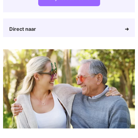
Direct naar
Cadeaus voor vaders
Leuke vader cadeautjes
Echte vader gadgets
Cadeautje verjaardag vader
BBQ en grillen maar!
Super papa cadeau
Origineel cadeau vader
Wat vinden vaders leuk?