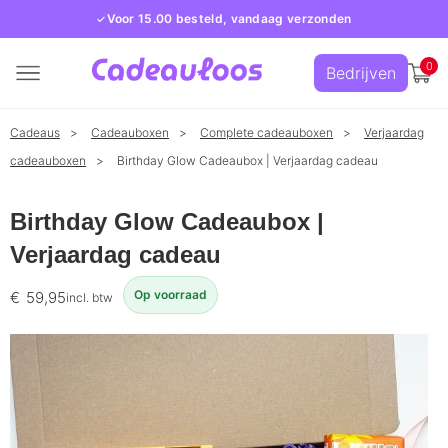
Voor 15.00 besteld, vandaag verzonden
0
Bedrijven
Cadeaus
Cadeauboxen
Complete cadeauboxen
Verjaardag
cadeauboxen
Birthday Glow Cadeaubox | Verjaardag cadeau
Birthday Glow Cadeaubox |
Verjaardag cadeau
Op voorraad
€
59,95
incl. btw