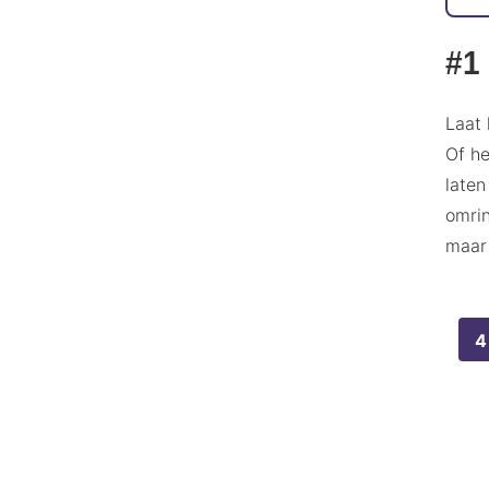
#1
Laat 
Of he
laten
omrin
maar 