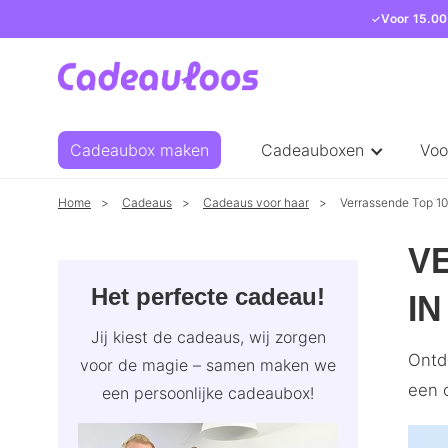
Voor 15.00
Cadeaubox maken
Cadeauboxen
Voo
Home
Cadeaus
Cadeaus voor haar
Verrassende Top 1
V
Het perfecte cadeau!
IN
Jij kiest de cadeaus, wij zorgen
Ontd
voor de magie – samen maken we
een c
een persoonlijke cadeaubox!