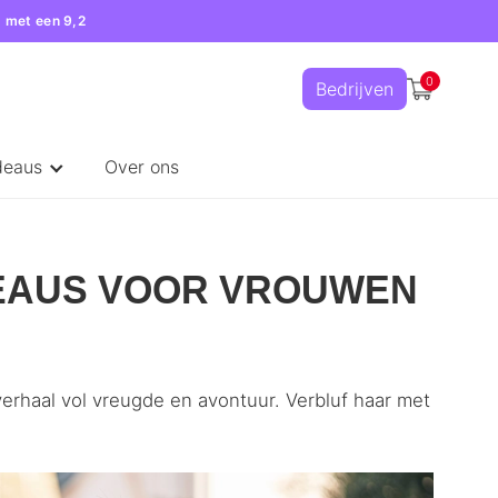
 met een 9,2
0
Bedrijven
deaus
Over ons
EAUS VOOR VROUWEN
rhaal vol vreugde en avontuur. Verbluf haar met