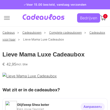
Voor 15.00 besteld, vandaag verzonden
0
Bedrijven
Cadeaus
Cadeauboxen
Complete cadeauboxen
Cadeaubox
voor haar
Lieve Mama Luxe Cadeaubox
Lieve Mama Luxe Cadeaubox
€
42,95
incl. btw
Wat zit er in de cadeaubox?
Olijfzeep Shea boter
Aanpassen
Kies jouw favoriet