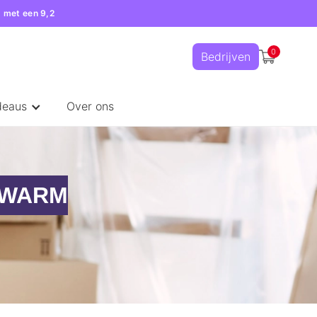
 met een 9,2
0
Bedrijven
deaus
Over ons
 WARM