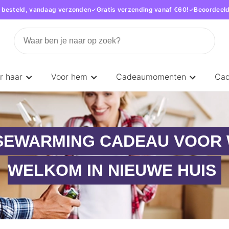
 besteld, vandaag verzonden
Gratis verzending vanaf €60!
Beoordeeld
r haar
Voor hem
Cadeaumomenten
Ca
SEWARMING CADEAU VOOR
WELKOM IN NIEUWE HUIS