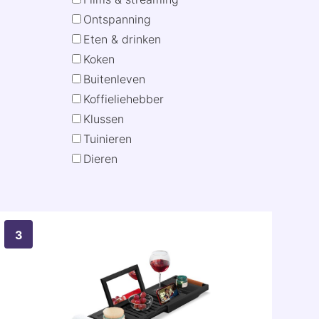
Ontspanning
Eten & drinken
Koken
Buitenleven
Koffieliehebber
Klussen
Tuinieren
Dieren