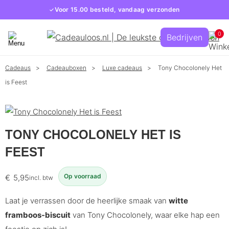
Voor 15.00 besteld, vandaag verzonden
0
Bedrijven
Cadeaus
Cadeauboxen
Luxe cadeaus
Tony Chocolonely Het
is Feest
TONY CHOCOLONELY HET IS
FEEST
Op voorraad
€
5,95
incl. btw
Laat je verrassen door de heerlijke smaak van
witte
framboos-biscuit
van Tony Chocolonely, waar elke hap een