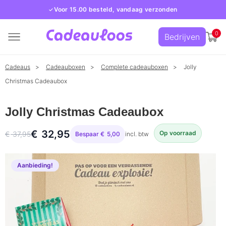
Voor 15.00 besteld, vandaag verzonden
0
Bedrijven
Cadeaus
Cadeauboxen
Complete cadeauboxen
Jolly
Christmas Cadeaubox
Jolly Christmas Cadeaubox
€
32,95
Op voorraad
€
37,95
Bespaar
€
5,00
incl. btw
Oorspronkelijke
Huidige
prijs
prijs
Aanbieding!
was:
is:
€ 37,95.
€ 32,95.