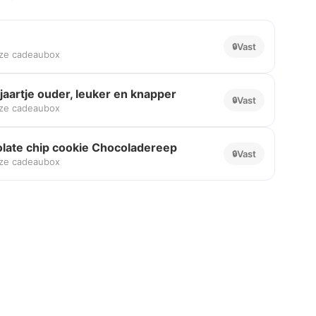
Vast
eze cadeaubox
aartje ouder, leuker en knapper
Vast
eze cadeaubox
late chip cookie Chocoladereep
Vast
eze cadeaubox