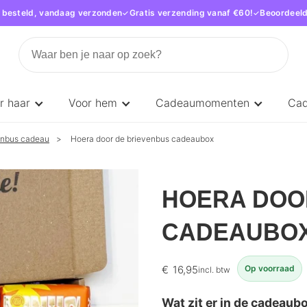
 besteld, vandaag verzonden
Gratis verzending vanaf €60!
Beoordeeld
r haar
Voor hem
Cadeaumomenten
Ca
enbus cadeau
Hoera door de brievenbus cadeaubox
HOERA DOO
CADEAUBO
Op voorraad
€
16,95
incl. btw
Wat zit er in de cadeaub