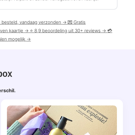
0 besteld, vandaag verzonden
→
💌
Gratis
ven kaartje
→
⭐
8,9 beoordeling uit 30+ reviews
→
💳
len mogelijk
→
box
rschil.