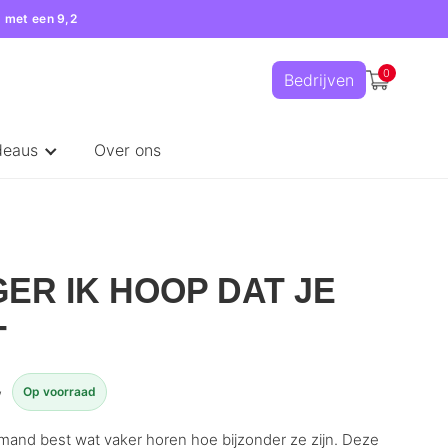
 met een 9,2
0
Bedrijven
deaus
Over ons
ER IK HOOP DAT JE
T
Op voorraad
w
and best wat vaker horen hoe bijzonder ze zijn. Deze