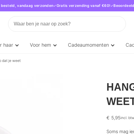
 besteld, vandaag verzonden
Gratis verzending vanaf €60!
Beoordeeld
r haar
Voor hem
Cadeaumomenten
Ca
p dat je weet
HANG
WEE
€
5,95
incl. bt
Soms mag iem