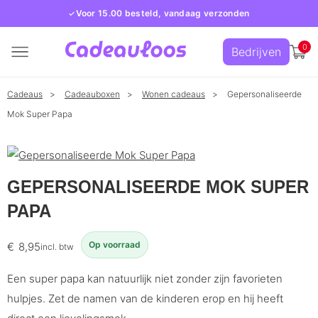
Voor 15.00 besteld, vandaag verzonden
0
Bedrijven
Cadeaus
Cadeauboxen
Wonen cadeaus
Gepersonaliseerde
Mok Super Papa
GEPERSONALISEERDE MOK SUPER
PAPA
Op voorraad
€
8,95
incl. btw
Een super papa kan natuurlijk niet zonder zijn favorieten
hulpjes. Zet de namen van de kinderen erop en hij heeft