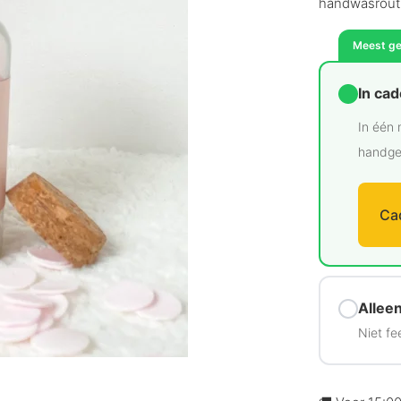
handwasroutin
Meest g
In ca
In één 
handge
Ca
Alleen
Niet fe