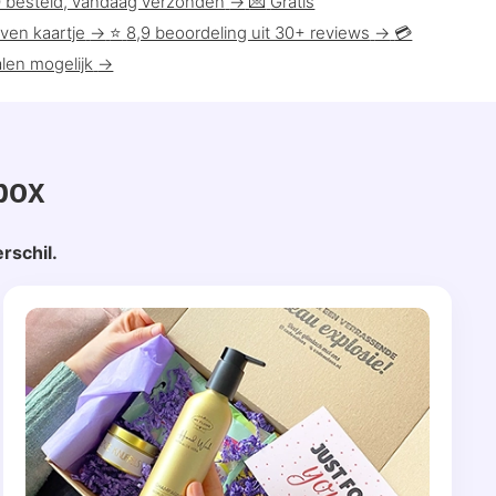
0 besteld, vandaag verzonden
→
💌
Gratis
ven kaartje
→
⭐
8,9 beoordeling uit 30+ reviews
→
💳
len mogelijk
→
box
rschil.