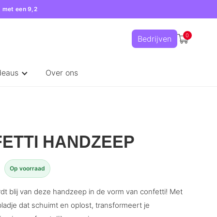
 met een 9,2
0
Bedrijven
deaus
Over ons
ETTI HANDZEEP
Op voorraad
dt blij van deze handzeep in de vorm van confetti! Met
bladje dat schuimt en oplost, transformeert je