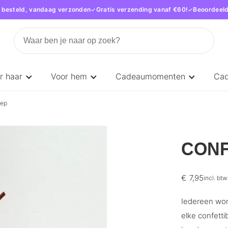
 besteld, vandaag verzonden
Gratis verzending vanaf €60!
Beoordeeld
r haar
Voor hem
Cadeaumomenten
Ca
eep
CONF
€
7,95
incl. btw
Iedereen wor
elke confetti