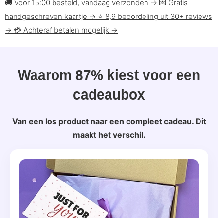
🚚
Voor 15:00 besteld, vandaag verzonden
→
💌
Gratis
handgeschreven kaartje
→
⭐
8,9 beoordeling uit 30+ reviews
→
💳
Achteraf betalen mogelijk
→
Waarom 87% kiest voor een
cadeaubox
Van een los product naar een compleet cadeau. Dit
maakt het verschil.